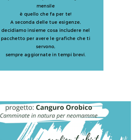
mensile
è quello che fa per te!
A s
econda delle tue esigenze,
decidiamo insieme cosa includere nel
pacchetto per avere le grafiche che ti
servono,
sempre aggiornate in tempi brevi.