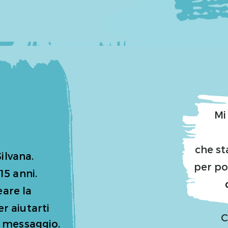
Mi
che st
ilvana.
per
po
15 anni.
eare la
r aiutarti
C
o messaggio.