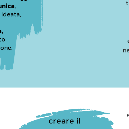
t
unica
,
 ideata,
a,
to
ione.
ne
p
creare il