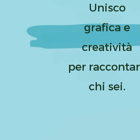
Unisco
grafica e
creatività
per racconta
chi sei.