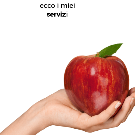
ecco i miei
serviz
i